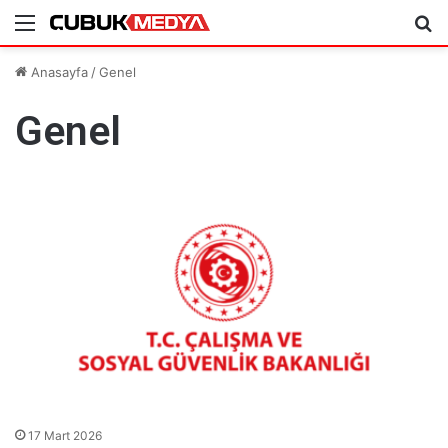
Menü
Ar
Anasayfa
/
Genel
Genel
17 Mart 2026