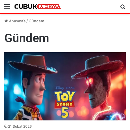
Menü
Ar
Anasayfa
/
Gündem
Gündem
21 Şubat 2026