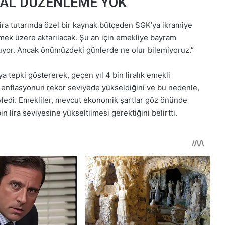
ASAL DÜZENLEME YOK
lira tutarında özel bir kaynak bütçeden SGK’ya ikramiye
ek üzere aktarılacak. Şu an için emekliye bayram
uyor. Ancak önümüzdeki günlerde ne olur bilemiyoruz.”
a tepki göstererek, geçen yıl 4 bin liralık emekli
da enflasyonun rekor seviyede yükseldiğini ve bu nedenle,
yledi. Emekliler, mevcut ekonomik şartlar göz önünde
lira seviyesine yükseltilmesi gerektiğini belirtti.