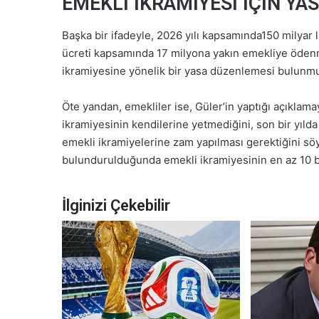
EMEKLİ İKRAMİYESİ İÇİN Y
Başka bir ifadeyle, 2026 yılı kapsamında150 milyar 
ücreti kapsamında 17 milyona yakın emekliye ödenm
ikramiyesine yönelik bir yasa düzenlemesi bulunm
Öte yandan, emekliler ise, Güler’in yaptığı açıklamay
ikramiyesinin kendilerine yetmediğini, son bir yıl
emekli ikramiyelerine zam yapılması gerektiğini sö
bulundurulduğunda emekli ikramiyesinin en az 10 bin 