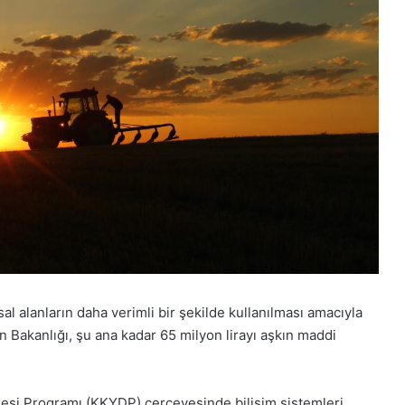
sal alanların daha verimli bir şekilde kullanılması amacıyla
 Bakanlığı, şu ana kadar 65 milyon lirayı aşkın maddi
mesi Programı (KKYDP) çerçevesinde bilişim sistemleri