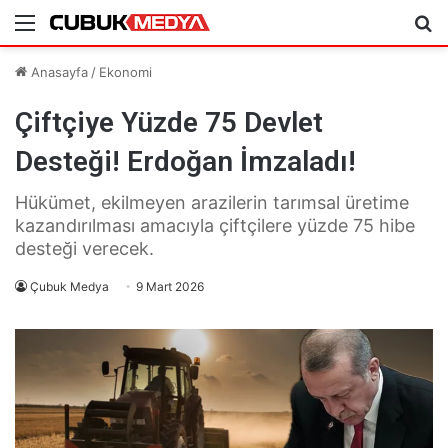
Menü
Ar
Anasayfa
/
Ekonomi
Çiftçiye Yüzde 75 Devlet
Desteği! Erdoğan İmzaladı!
Hükümet, ekilmeyen arazilerin tarımsal üretime
kazandırılması amacıyla çiftçilere yüzde 75 hibe
desteği verecek.
Çubuk Medya
9 Mart 2026