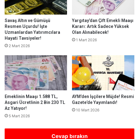
Savaş Altın ve Gümüşü
Yargıtay’dan Çift Emekli Maaşı
Resmen Uçurdu! İşte
Kararı: Artık Sadece Yüksek
Uzmanlardan Yatırımcılara
Olan Alınabilecek!
Hayati Tavsiyeler!
1 Mart 2026
2 Mart 2026
Emeklinin Maaşı 1.588 TL,
AYM’den İşçilere Müjde! Resmi
Asgari Ücretlinin 2 Bin 230 TL
Gazete’de Yayımlandı!
Az Yatıyor!
10 Mart 2026
5 Mart 2026
Cevap bırakın