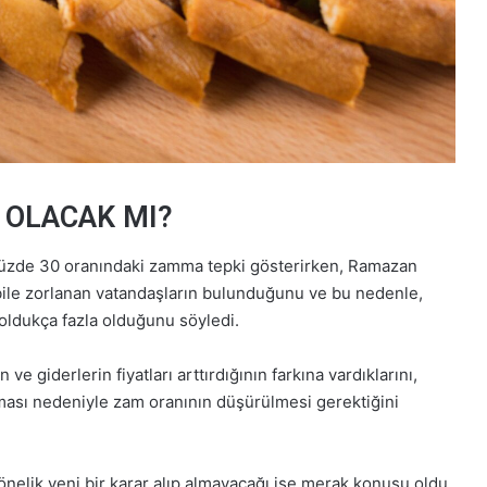
 OLACAK MI?
n yüzde 30 oranındaki zamma tepki gösterirken, Ramazan
ile zorlanan vatandaşların bulunduğunu ve bu nedenle,
oldukça fazla olduğunu söyledi.
e giderlerin fiyatları arttırdığının farkına vardıklarını,
ması nedeniyle zam oranının düşürülmesi gerektiğini
nelik yeni bir karar alıp almayacağı ise merak konusu oldu.