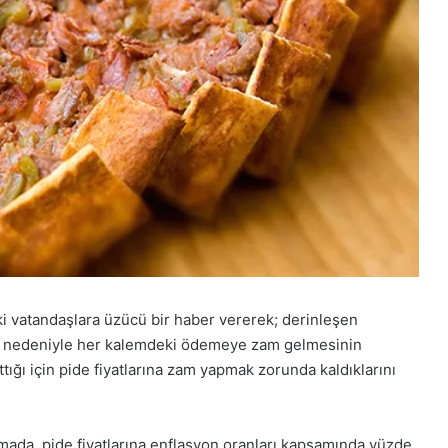
ki vatandaşlara üzücü bir haber vererek; derinleşen
ığı nedeniyle her kalemdeki ödemeye zam gelmesinin
tığı için pide fiyatlarına zam yapmak zorunda kaldıklarını
mada, pide fiyatlarına enflasyon oranları kapsamında yüzde