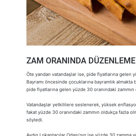
ZAM ORANINDA DÜZENLEME
Öte yandan vatandaşlar ise, pide fiyatlarına gele
Bayramı öncesinde çocuklarına bayramlık almakta b
pide fiyatlarına gelen yüzde 30 oranındaki zammın 
Vatandaşlar yetkililere seslenerek, yüksek enflasyon v
fakat yüzde 30 oranındaki zammın oldukça fazla ol
söyledi.
Aydın Lokantacılar Odası’nın ise yüzde 30 zamma yö