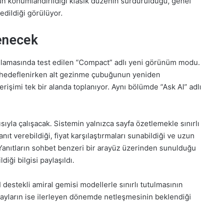
n konumlandırıldığı klasik düzenin sürdürüldüğü, genel
edildiği görülüyor.
enecek
ulamasında test edilen “Compact” adlı yeni görünüm modu.
sı hedeflenirken alt gezinme çubuğunun yeniden
işimi tek bir alanda toplanıyor. Aynı bölümde “Ask AI” adlı
sıyla çalışacak. Sistemin yalnızca sayfa özetlemekle sınırlı
nıt verebildiği, fiyat karşılaştırmaları sunabildiği ve uzun
. Yanıtların sohbet benzeri bir arayüz üzerinden sunulduğu
iği bilgisi paylaşıldı.
 destekli amiral gemisi modellerle sınırlı tutulmasının
etayların ise ilerleyen dönemde netleşmesinin beklendiği