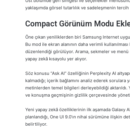
Üst bölümde geri simgesi ile seçenekler menüsünü
yaklaşımda görsel tutarlılık ve sadeleşmenin tercih 
Compact Görünüm Modu Ekl
Öne çıkan yeniliklerden biri Samsung Internet uyg
Bu mod ile ekran alanının daha verimli kullanılma
düzenlendiği görülüyor. Arama, sekmeler ve menü er
yapay zekâ kısayolu yer alıyor.
Söz konusu “Ask AI” özelliğinin Perplexity AI altyapı
kalmadığı; içerik bağlamını analiz ederek sorulara ya
metinlerden temel bilgileri derleyebildiği aktarıldı
ve konuşma geçmişinin gizlilik çerçevesinde yönetild
Yeni yapay zekâ özelliklerinin ilk aşamada Galaxy AI
planlandığı, One UI 9.0’ın nihai sürümüne ilişkin d
belirtiliyor.