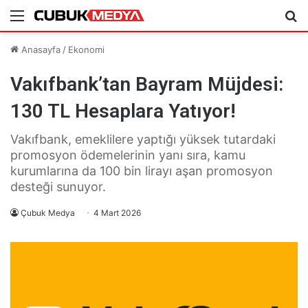
Menü
Ar
Anasayfa
/
Ekonomi
Vakıfbank’tan Bayram Müjdesi:
130 TL Hesaplara Yatıyor!
Vakıfbank, emeklilere yaptığı yüksek tutardaki
promosyon ödemelerinin yanı sıra, kamu
kurumlarına da 100 bin lirayı aşan promosyon
desteği sunuyor.
Çubuk Medya
4 Mart 2026