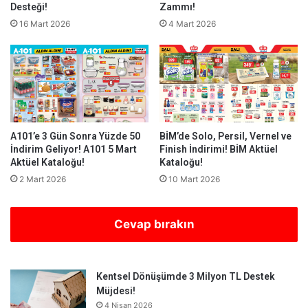
Desteği!
Zammı!
16 Mart 2026
4 Mart 2026
A101’e 3 Gün Sonra Yüzde 50
BİM’de Solo, Persil, Vernel ve
İndirim Geliyor! A101 5 Mart
Finish İndirimi! BİM Aktüel
Aktüel Kataloğu!
Kataloğu!
2 Mart 2026
10 Mart 2026
Cevap bırakın
Kentsel Dönüşümde 3 Milyon TL Destek
Müjdesi!
4 Nisan 2026