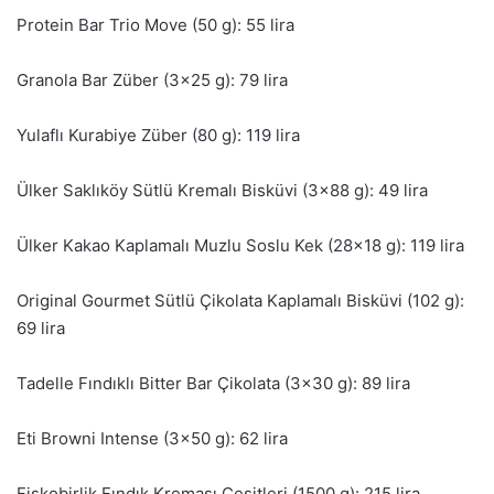
Protein Bar Trio Move (50 g): 55 lira
Granola Bar Züber (3×25 g): 79 lira
Yulaflı Kurabiye Züber (80 g): 119 lira
Ülker Saklıköy Sütlü Kremalı Bisküvi (3×88 g): 49 lira
Ülker Kakao Kaplamalı Muzlu Soslu Kek (28×18 g): 119 lira
Original Gourmet Sütlü Çikolata Kaplamalı Bisküvi (102 g):
69 lira
Tadelle Fındıklı Bitter Bar Çikolata (3×30 g): 89 lira
Eti Browni Intense (3×50 g): 62 lira
Fiskobirlik Fındık Kreması Çeşitleri (1500 g): 215 lira