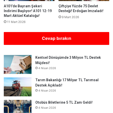
A101’de Bayram Şekeri
Çiftçiye Yüzde 75 Devlet
İndirimi Başlıyor! A101 12-19
Desteği! Erdoğan İmzaladı!
Mart Aktüel Kataloğu!
9 Mart 2026
11 Mart 2026
Cevap bırakın
Kentsel Dönüşümde 3 Milyon TL Destek
Müjdesi!
4 Nisan 2026
Tarım Bakanlığı 17 Milyar TL Tarımsal
Destek Açıkladı!
4 Nisan 2026
Otobüs Biletlerine 5 TL Zam Geldi!
4 Nisan 2026