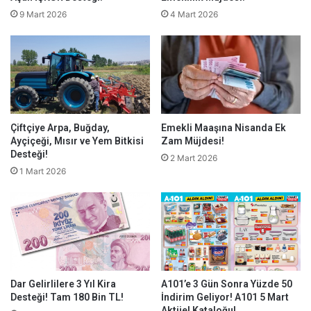
9 Mart 2026
4 Mart 2026
Çiftçiye Arpa, Buğday,
Emekli Maaşına Nisanda Ek
Ayçiçeği, Mısır ve Yem Bitkisi
Zam Müjdesi!
Desteği!
2 Mart 2026
1 Mart 2026
Dar Gelirlilere 3 Yıl Kira
A101’e 3 Gün Sonra Yüzde 50
Desteği! Tam 180 Bin TL!
İndirim Geliyor! A101 5 Mart
Aktüel Kataloğu!